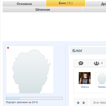
Блог
( 0 )
Основное
Др
Шпионаж
Блог
4
Maksa
Natata
Портрет заполнен на 24 %
Этот блог